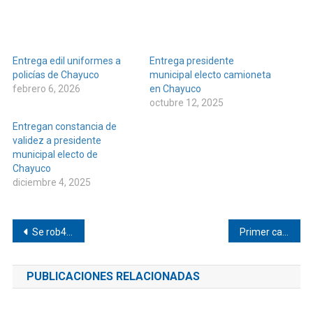
Entrega edil uniformes a
Entrega presidente
policías de Chayuco
municipal electo camioneta
febrero 6, 2026
en Chayuco
octubre 12, 2025
Entregan constancia de
validez a presidente
municipal electo de
Chayuco
diciembre 4, 2025
Navegación
Se rob4r#on una moto en Pinotepa
Primer caso de gusano barrenador en humano en Copala
de
PUBLICACIONES RELACIONADAS
entradas