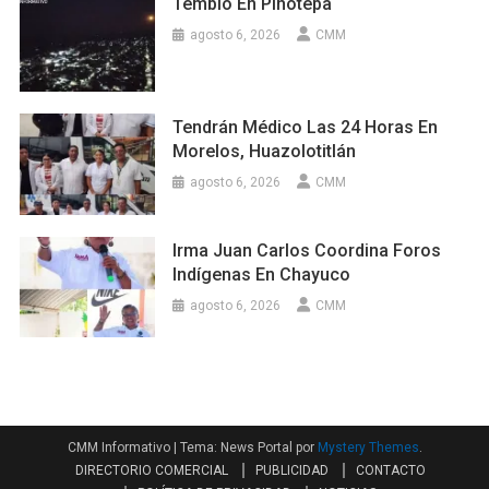
Tembló En Pinotepa
agosto 6, 2026
CMM
Tendrán Médico Las 24 Horas En
Morelos, Huazolotitlán
agosto 6, 2026
CMM
Irma Juan Carlos Coordina Foros
Indígenas En Chayuco
agosto 6, 2026
CMM
CMM Informativo
|
Tema: News Portal por
Mystery Themes
.
DIRECTORIO COMERCIAL
PUBLICIDAD
CONTACTO