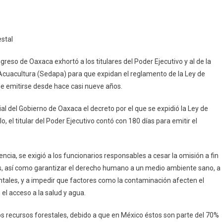
estal
so
eso de Oaxaca exhortó a los titulares del Poder Ejecutivo y al de la
vo
 Acuacultura (Sedapa) para que expidan el reglamento de la Ley de
 de emitirse desde hace casi nueve años.
ento
al del Gobierno de Oaxaca el decreto por el que se expidió la Ley de
lo, el titular del Poder Ejecutivo contó con 180 días para emitir el
l
encia, se exigió a los funcionarios responsables a cesar la omisión a fin
s, así como garantizar el derecho humano a un medio ambiente sano, a
ntales, y a impedir que factores como la contaminación afecten el
 el acceso a la salud y agua.
los recursos forestales, debido a que en México éstos son parte del 70%