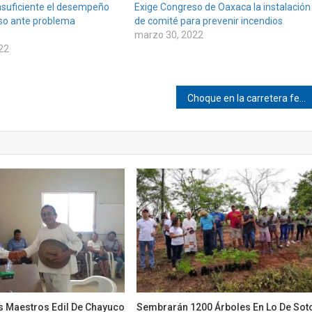
nsuficiente el desempeño
Exige Congreso de Oaxaca la instalación
o ante problema
de comité para prevenir incendios
marzo 30, 2022
22
Choque en la carretera federal 200 Pinotepa
os Maestros Edil De Chayuco
Sembrarán 1200 Árboles En Lo De Sot