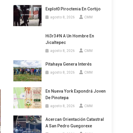
Explot0 Piroctenia En Cortijo
agosto 8, 2026
CMM
Hi3r3#n A Un Hombre En
Jicaltepec
agosto 8, 2026
CMM
Pitahaya Genera Interés
agosto 8, 2026
CMM
En Nueva York Expondrá Joven
De Pinotepa
agosto 8, 2026
CMM
Acercan Orientación Catastral
A San Pedro Guegorexe