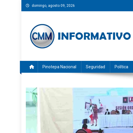
Saltar
domingo, agosto 09, 2026
al
contenido
CMM INFORMATIVO
Noticias de Pinotepa Nacional y la Costa de Oaxaca. Gen
Pinotepa Nacional
Seguridad
Política