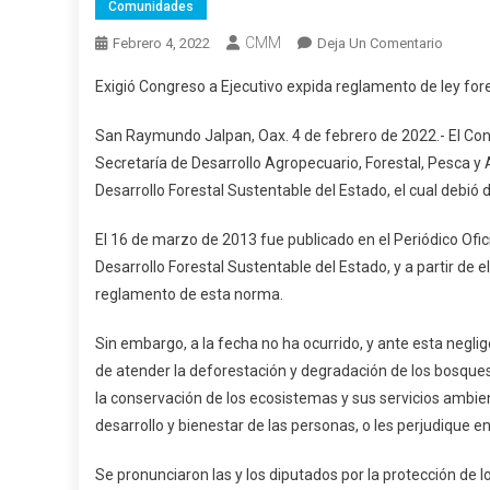
Comunidades
CMM
En
Febrero 4, 2022
Deja Un Comentario
Exigió
Exigió Congreso a Ejecutivo expida reglamento de ley for
Congre
A
San Raymundo Jalpan, Oax. 4 de febrero de 2022.- El Congr
Ejecuti
Secretaría de Desarrollo Agropecuario, Forestal, Pesca y
Expida
Desarrollo Forestal Sustentable del Estado, el cual debió
Reglam
De
El 16 de marzo de 2013 fue publicado en el Periódico Ofici
Ley
Desarrollo Forestal Sustentable del Estado, y a partir de el
Foresta
reglamento de esta norma.
Sin embargo, a la fecha no ha ocurrido, y ante esta neglig
de atender la deforestación y degradación de los bosque
la conservación de los ecosistemas y sus servicios ambie
desarrollo y bienestar de las personas, o les perjudique en
Se pronunciaron las y los diputados por la protección de 