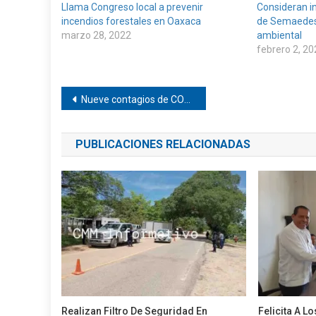
Llama Congreso local a prevenir
Consideran i
incendios forestales en Oaxaca
de Semaedes
marzo 28, 2022
ambiental
febrero 2, 20
Navegación
Nueve contagios de COVID-19 en Pinotepa
de
PUBLICACIONES RELACIONADAS
entradas
Realizan Filtro De Seguridad En
Felicita A L