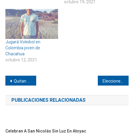
octubre 19, 2021
Jugará Voleibol en
Colombia joven de
Chacahua
octubre 12, 2021
Navegación
Quitan poderío político al PRD en el distrito de Pinotepa Nacional
Elecciones y visita presidencial a Pinotepa
de
PUBLICACIONES RELACIONADAS
entradas
Celebran A San Nicolás Sin Luz En Atoyac