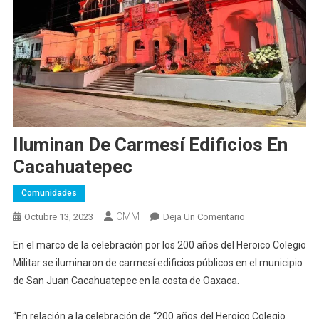
Iluminan De Carmesí Edificios En
Cacahuatepec
Comunidades
CMM
En
Octubre 13, 2023
Deja Un Comentario
Iluminan
En el marco de la celebración por los 200 años del Heroico Colegio
De
Militar se iluminaron de carmesí edificios públicos en el municipio
Carmesí
de San Juan Cacahuatepec en la costa de Oaxaca.
Edificios
En
Cacahuatepec
“En relación a la celebración de “200 años del Heroico Colegio