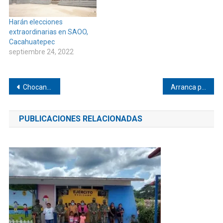
Harán elecciones
extraordinarias en SAOO,
Cacahuatepec
septiembre 24, 2022
Navegación
Chocan y queda lesionada en Pinotepa
Arranca programa de modernización catastral en Oaxaca
de
PUBLICACIONES RELACIONADAS
entradas