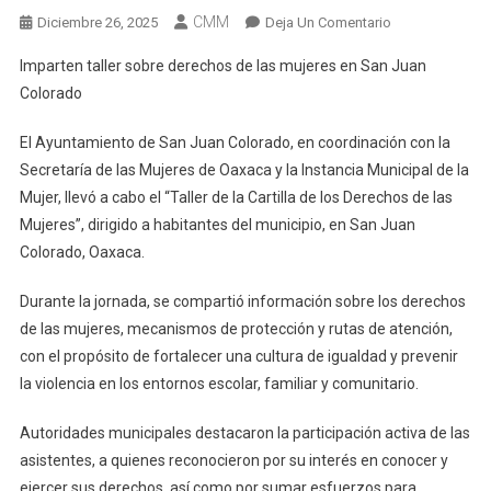
CMM
En
Diciembre 26, 2025
Deja Un Comentario
Imparten
Imparten taller sobre derechos de las mujeres en San Juan
Taller
Colorado
Sobre
Derechos
El Ayuntamiento de San Juan Colorado, en coordinación con la
De
Secretaría de las Mujeres de Oaxaca y la Instancia Municipal de la
Las
Mujer, llevó a cabo el “Taller de la Cartilla de los Derechos de las
Mujeres
En
Mujeres”, dirigido a habitantes del municipio, en San Juan
San
Colorado, Oaxaca.
Juan
Colorado
Durante la jornada, se compartió información sobre los derechos
de las mujeres, mecanismos de protección y rutas de atención,
con el propósito de fortalecer una cultura de igualdad y prevenir
la violencia en los entornos escolar, familiar y comunitario.
Autoridades municipales destacaron la participación activa de las
asistentes, a quienes reconocieron por su interés en conocer y
ejercer sus derechos, así como por sumar esfuerzos para