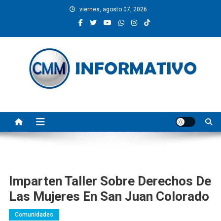
Saltar
viernes, agosto 07, 2026
al
contenido
CMM INFORMATIVO
Noticias de Pinotepa Nacional y la Costa de Oaxaca. Generamos y
producimos la información.
Imparten Taller Sobre Derechos De
Las Mujeres En San Juan Colorado
Comunidades