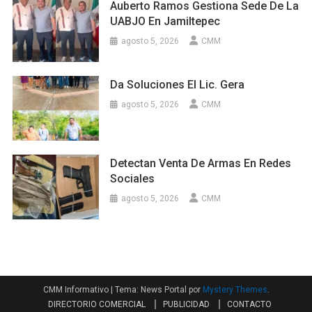
Auberto Ramos Gestiona Sede De La
UABJO En Jamiltepec
agosto 5, 2026
CMM
Da Soluciones El Lic. Gera
agosto 5, 2026
CMM
Detectan Venta De Armas En Redes
Sociales
agosto 5, 2026
CMM
CMM Informativo
|
Tema: News Portal por
Mystery Themes
.
DIRECTORIO COMERCIAL
PUBLICIDAD
CONTACTO