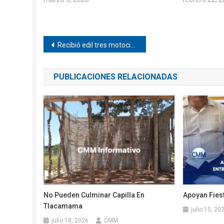
Navegación
Recibió edil tres motocicletas de la CANACO de Pinotepa
de
PUBLICACIONES RELACIONADAS
entradas
No Pueden Culminar Capilla En
Apoyan Fiest
Tlacamama
julio 15, 20
julio 18, 2026
CMM