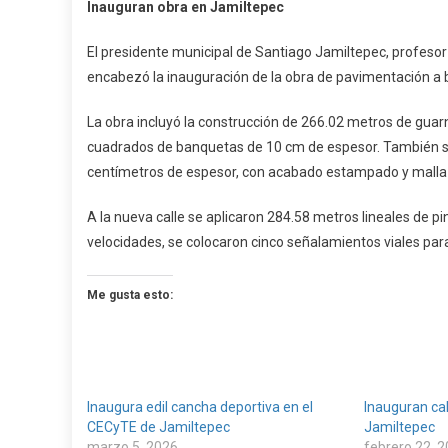
Inauguran obra en Jamiltepec
Obra
En
El presidente municipal de Santiago Jamiltepec, profesor
Jamiltep
encabezó la inauguración de la obra de pavimentación a bas
La obra incluyó la construcción de 266.02 metros de guar
cuadrados de banquetas de 10 cm de espesor. También s
centímetros de espesor, con acabado estampado y malla 
A la nueva calle se aplicaron 284.58 metros lineales de p
velocidades, se colocaron cinco señalamientos viales para l
Me gusta esto:
Inaugura edil cancha deportiva en el
Inauguran cal
CECyTE de Jamiltepec
Jamiltepec
marzo 5, 2026
febrero 22, 