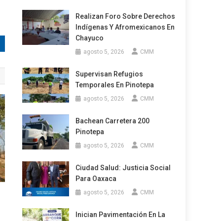
Realizan Foro Sobre Derechos
Indígenas Y Afromexicanos En
Chayuco
agosto 5, 2026
CMM
Supervisan Refugios
Temporales En Pinotepa
agosto 5, 2026
CMM
Bachean Carretera 200
Pinotepa
agosto 5, 2026
CMM
Ciudad Salud: Justicia Social
Para Oaxaca
agosto 5, 2026
CMM
Inician Pavimentación En La