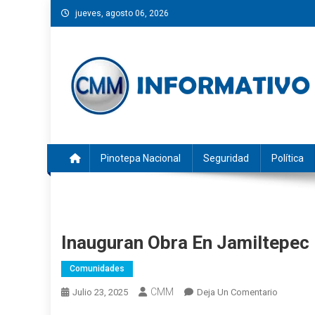
Saltar
jueves, agosto 06, 2026
al
contenido
CMM INFORMATIVO
Noticias de Pinotepa Nacional y la Costa de Oaxaca. Gen
Pinotepa Nacional
Seguridad
Política
Inauguran Obra En Jamiltepec
Comunidades
CMM
En
Julio 23, 2025
Deja Un Comentario
Inaugura