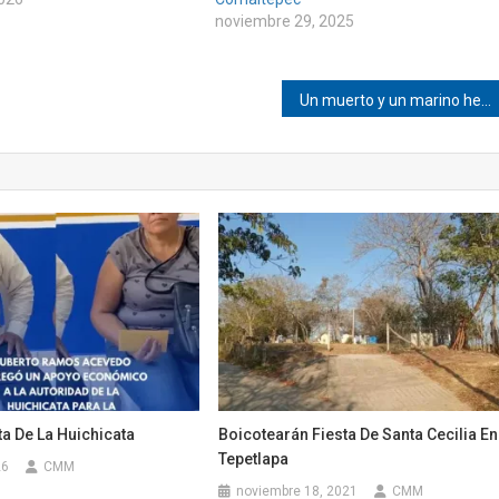
noviembre 29, 2025
Un muerto y un marino herido deja balacera en Mancuernas
a De La Huichicata
Boicotearán Fiesta De Santa Cecilia En
Tepetlapa
26
CMM
noviembre 18, 2021
CMM