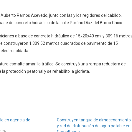
 Auberto Ramos Acevedo, junto con las y los regidores del cabildo,
ec
e de concreto hidráulico de la calle Porfirio Díaz del Barrio Chico.
niciones a base de concreto hidráulico de 15x20x40 cm, y 309.16 metro
e construyeron 1,309.52 metros cuadrados de pavimento de 15
electrosoldada.
intura esmalte amarillo tráfico. Se construyó una rampa reductora de
a protección peatonal y se rehabilitó la glorieta.
le en agencia de
Construyen tanque de almacenamiento
y red de distribución de agua potable en
2026
Comaltepec