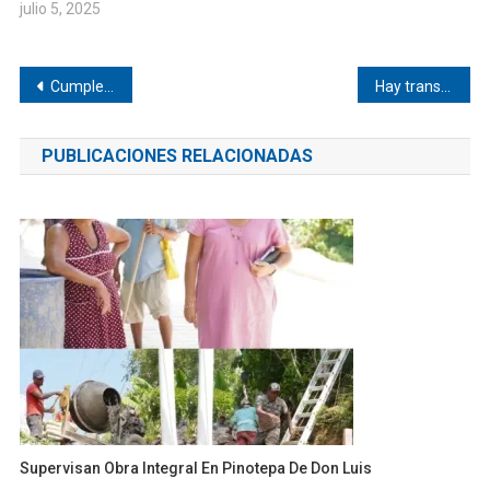
julio 5, 2025
Navegación
Cumplen Claudia Sheinbaum y Salomón Jara: llega ayuda humanitaria a Corralero
Hay transporte en Pinotepa
de
PUBLICACIONES RELACIONADAS
entradas
Supervisan Obra Integral En Pinotepa De Don Luis