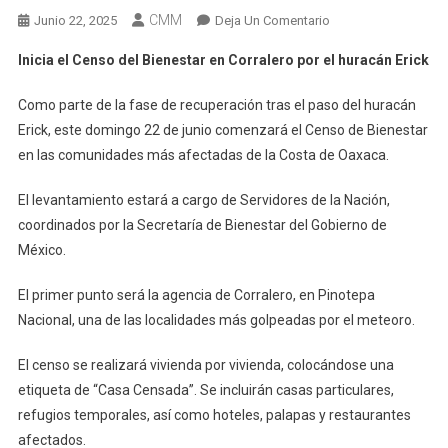
CMM
En
Junio 22, 2025
Deja Un Comentario
Inicia
Inicia el Censo del Bienestar en Corralero por el huracán Erick
El
Censo
Como parte de la fase de recuperación tras el paso del huracán
Del
Erick, este domingo 22 de junio comenzará el Censo de Bienestar
Bienestar
en las comunidades más afectadas de la Costa de Oaxaca.
En
Corralero
El levantamiento estará a cargo de Servidores de la Nación,
Por
coordinados por la Secretaría de Bienestar del Gobierno de
El
México.
Huracán
Erick
El primer punto será la agencia de Corralero, en Pinotepa
Nacional, una de las localidades más golpeadas por el meteoro.
El censo se realizará vivienda por vivienda, colocándose una
etiqueta de “Casa Censada”. Se incluirán casas particulares,
refugios temporales, así como hoteles, palapas y restaurantes
afectados.