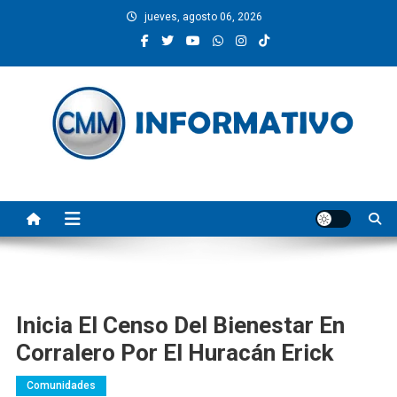
Saltar
jueves, agosto 06, 2026
al
contenido
CMM INFORMATIVO
Noticias de Pinotepa Nacional y la Costa de Oaxaca. Generamos y
producimos la información.
Inicia El Censo Del Bienestar En
Corralero Por El Huracán Erick
Comunidades