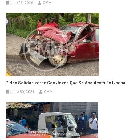
julio 23, 2026
CMM
Piden Solidarizarse Con Joven Que Se Accidentó En Ixcapa
junio 30, 2021
CMM