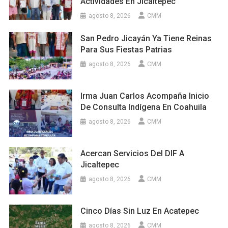
Actividades En Jicaltepec
agosto 8, 2026
CMM
San Pedro Jicayán Ya Tiene Reinas
Para Sus Fiestas Patrias
agosto 8, 2026
CMM
Irma Juan Carlos Acompaña Inicio
De Consulta Indígena En Coahuila
agosto 8, 2026
CMM
Acercan Servicios Del DIF A
Jicaltepec
agosto 8, 2026
CMM
Cinco Días Sin Luz En Acatepec
agosto 8, 2026
CMM