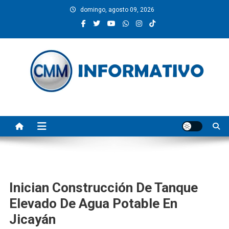
Saltar
domingo, agosto 09, 2026
al
contenido
CMM INFORMATIVO
Noticias de Pinotepa Nacional y la Costa de Oaxaca. Generamos y
producimos la información.
Inician Construcción De Tanque
Elevado De Agua Potable En
Jicayán