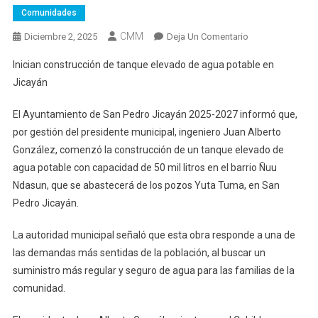
Comunidades
CMM
En
Diciembre 2, 2025
Deja Un Comentario
Inician
Inician construcción de tanque elevado de agua potable en
Construcción
Jicayán
De
Tanque
El Ayuntamiento de San Pedro Jicayán 2025-2027 informó que,
Elevado
por gestión del presidente municipal, ingeniero Juan Alberto
De
González, comenzó la construcción de un tanque elevado de
Agua
Potable
agua potable con capacidad de 50 mil litros en el barrio Ñuu
En
Ndasun, que se abastecerá de los pozos Yuta Tuma, en San
Jicayán
Pedro Jicayán.
La autoridad municipal señaló que esta obra responde a una de
las demandas más sentidas de la población, al buscar un
suministro más regular y seguro de agua para las familias de la
comunidad.