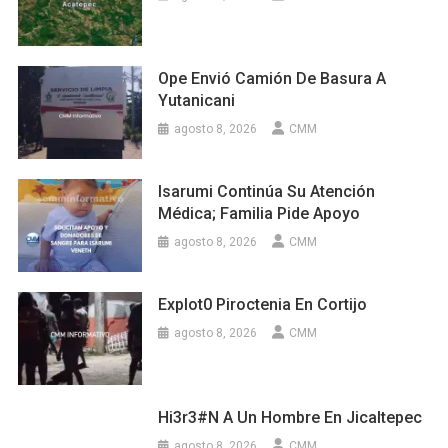
Ope Envió Camión De Basura A
Yutanicani
agosto 8, 2026
CMM
Isarumi Continúa Su Atención
Médica; Familia Pide Apoyo
agosto 8, 2026
CMM
Explot0 Piroctenia En Cortijo
agosto 8, 2026
CMM
Hi3r3#n A Un Hombre En Jicaltepec
agosto 8, 2026
CMM