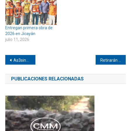
Entregan primera obra de
2026 en Jicayán
julio 11, 2026
Navegación
As3sin4n a taxista en Pinotepa
Retirarán vehículos abandonados en Pinotepa
de
PUBLICACIONES RELACIONADAS
entradas