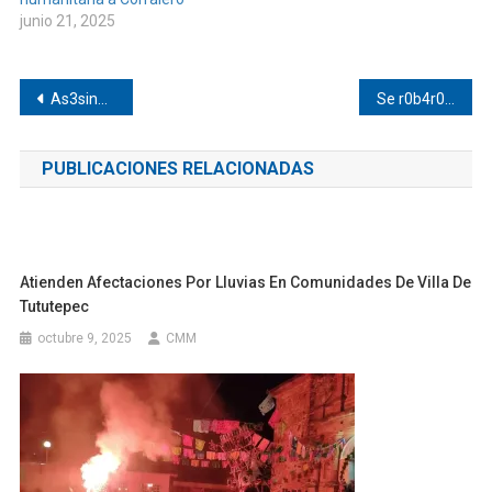
junio 21, 2025
Navegación
As3sin4#n a un hombre en San Juan Colorado
Se r0b4r0#n vacas en Atoyac
de
PUBLICACIONES RELACIONADAS
entradas
Atienden Afectaciones Por Lluvias En Comunidades De Villa De
Tututepec
octubre 9, 2025
CMM