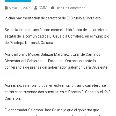
CMM
En
Mayo 11, 2026
Deja Un Comentario
Inician
Inician pavimentación de carretera de El Ciruelo a Corralero
Pavimentación
De
Se inicia la construcción con concreto hidráulico de la carretera
Carretera
estatal de la comunidad de El Ciruelo a Corralero, en el municipio
De
de Pinotepa Nacional, Oaxaca.
El
Ciruelo
Así lo informó Moisés Salazar Martínez, titular de Caminos
A
Bienestar del Gobierno del Estado de Oaxaca, durante la
Corralero
conferencia de prensa del gobernador Salomón Jara Cruz este
lunes.
Asimismo, se informó que, en este mismo tramo carretero, se
están construyendo dos puentes: en el Rancho El Conejo y el río El
Camarón.
El gobernador Salomón Jara Cruz dijo que el gobierno que