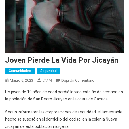
Joven Pierde La Vida Por Jicayán
Comunidades
Seguridad
CMM
En
Marzo 6, 2023
Deja Un Comentario
Joven
Un joven de 19 años de edad perdió la vida este fin de semana en
Pierde
la población de San Pedro Jicayán en la costa de Oaxaca.
La
Vida
Según informaron las corporaciones de seguridad, el lamentable
Por
hecho se suscitó en el domicilio del occiso, en la colonia Nueva
Jicayán
Jicayán de esta población indígena.