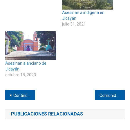
Asesinan a indígena en
Jicayán
julio 31, 2021
Asesinan a anciano de
Jicayán
octubre 18, 2023
Navegación
Continúa tomada la agencia de Cerro de la Esperanza (Chivo) de Pinotepa
Comunidad olvidada de Ixtayutla
de
PUBLICACIONES RELACIONADAS
entradas