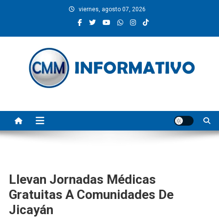
Saltar
viernes, agosto 07, 2026
al
contenido
CMM INFORMATIVO
Noticias de Pinotepa Nacional y la Costa de Oaxaca. Generamos y
producimos la información.
Llevan Jornadas Médicas
Gratuitas A Comunidades De
Jicayán