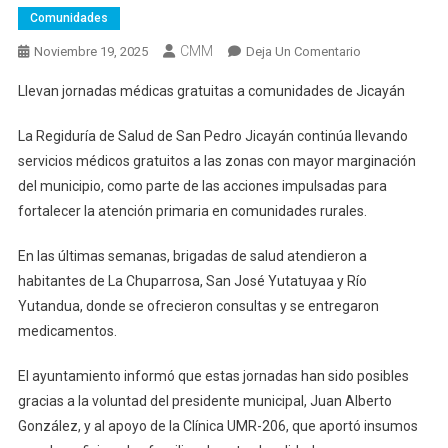
Comunidades
CMM
En
Noviembre 19, 2025
Deja Un Comentario
Llevan
Llevan jornadas médicas gratuitas a comunidades de Jicayán
Jornadas
Médicas
La Regiduría de Salud de San Pedro Jicayán continúa llevando
Gratuitas
servicios médicos gratuitos a las zonas con mayor marginación
A
del municipio, como parte de las acciones impulsadas para
Comunidades
fortalecer la atención primaria en comunidades rurales.
De
Jicayán
En las últimas semanas, brigadas de salud atendieron a
habitantes de La Chuparrosa, San José Yutatuyaa y Río
Yutandua, donde se ofrecieron consultas y se entregaron
medicamentos.
El ayuntamiento informó que estas jornadas han sido posibles
gracias a la voluntad del presidente municipal, Juan Alberto
González, y al apoyo de la Clínica UMR-206, que aportó insumos