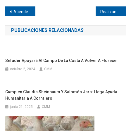
Navegación
Atiende edil a mujeres pesqueras de Minitán, Pinotepa
Realizan mantenimiento en áreas verdes de Jamiltepec
de
PUBLICACIONES RELACIONADAS
entradas
Sefader Apoyará Al Campo De La Costa A Volver A Florecer
octubre 2, 2024
CMM
Cumplen Claudia Sheinbaum Y Salomón Jara: Llega Ayuda
Humanitaria A Corralero
junio 21, 2025
CMM