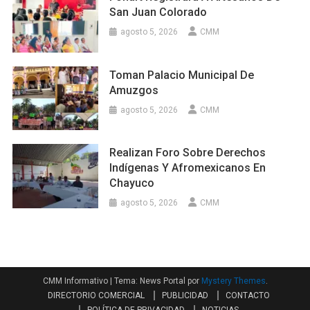
San Juan Colorado
agosto 5, 2026
CMM
Toman Palacio Municipal De
Amuzgos
agosto 5, 2026
CMM
Realizan Foro Sobre Derechos
Indígenas Y Afromexicanos En
Chayuco
agosto 5, 2026
CMM
CMM Informativo
|
Tema: News Portal por
Mystery Themes
.
DIRECTORIO COMERCIAL
PUBLICIDAD
CONTACTO