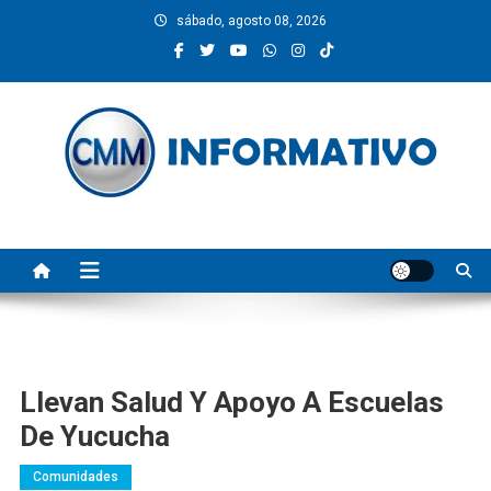
Saltar
sábado, agosto 08, 2026
al
contenido
CMM INFORMATIVO
Noticias de Pinotepa Nacional y la Costa de Oaxaca. Generamos y
producimos la información.
Llevan Salud Y Apoyo A Escuelas
De Yucucha
Comunidades