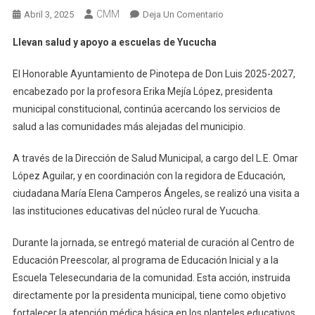
CMM
En
Abril 3, 2025
Deja Un Comentario
Llevan
Llevan salud y apoyo a escuelas de Yucucha
Salud
Y
El Honorable Ayuntamiento de Pinotepa de Don Luis 2025-2027,
Apoyo
encabezado por la profesora Erika Mejía López, presidenta
A
municipal constitucional, continúa acercando los servicios de
Escuelas
salud a las comunidades más alejadas del municipio.
De
Yucucha
A través de la Dirección de Salud Municipal, a cargo del L.E. Omar
López Aguilar, y en coordinación con la regidora de Educación,
ciudadana María Elena Camperos Ángeles, se realizó una visita a
las instituciones educativas del núcleo rural de Yucucha.
Durante la jornada, se entregó material de curación al Centro de
Educación Preescolar, al programa de Educación Inicial y a la
Escuela Telesecundaria de la comunidad. Esta acción, instruida
directamente por la presidenta municipal, tiene como objetivo
fortalecer la atención médica básica en los planteles educativos