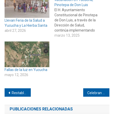
Pinotepa de Don Luis
El H. Ayuntamiento
Constitucional de Pinotepa
de Don Luis, a través de la
Llevan Feria de la Salud a
Dirección de Salud,
Yucucha y La Hierba Santa
continúa implementando
abril 27, 2026
acciones en favor del
marzo 13, 2025
bienestar de la población.
Fallas de la luz en Yucucha
mayo 12, 2026
Navegación
Restablece IMSS-Bienestar servicios de seguridad y limpieza en hospitales generales y básicos comunitarios
Celebran convivencia de educación indígena en Pinotepa
de
PUBLICACIONES RELACIONADAS
entradas