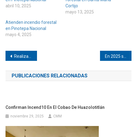
abril 10, 2025
Cortijo
mayo 13, 2025
Atienden incendio forestal
en Pinotepa Nacional
mayo 4, 2025
Navegación
Realizan tequio en Jicaltepec
En 2025 se consolida la Primavera Oaxaqueña: Salomón Jara
de
PUBLICACIONES RELACIONADAS
entradas
Confirman Incend10 En El Cobao De Huazolotitlán
noviembre 29, 2025
CMM