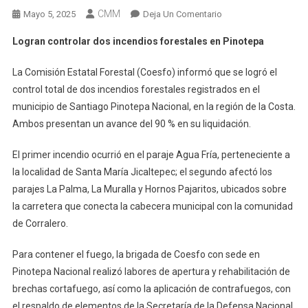
CMM
En
Mayo 5, 2025
Deja Un Comentario
Logran
Logran controlar dos incendios forestales en Pinotepa
Controlar
Dos
La Comisión Estatal Forestal (Coesfo) informó que se logró el
Incendios
control total de dos incendios forestales registrados en el
Forestales
municipio de Santiago Pinotepa Nacional, en la región de la Costa.
En
Ambos presentan un avance del 90 % en su liquidación.
Pinotepa
El primer incendio ocurrió en el paraje Agua Fría, perteneciente a
la localidad de Santa María Jicaltepec; el segundo afectó los
parajes La Palma, La Muralla y Hornos Pajaritos, ubicados sobre
la carretera que conecta la cabecera municipal con la comunidad
de Corralero.
Para contener el fuego, la brigada de Coesfo con sede en
Pinotepa Nacional realizó labores de apertura y rehabilitación de
brechas cortafuego, así como la aplicación de contrafuegos, con
el respaldo de elementos de la Secretaría de la Defensa Nacional