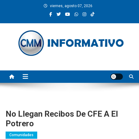
Saltar
viernes, agosto 07, 2026
al
contenido
CMM INFORMATIVO
Noticias de Pinotepa Nacional y la Costa de Oaxaca. Generamos y
producimos la información.
No Llegan Recibos De CFE A El
Potrero
Comunidades