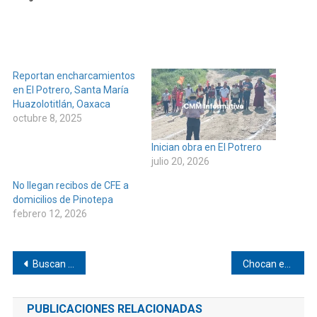
Reportan encharcamientos
en El Potrero, Santa María
Huazolotitlán, Oaxaca
octubre 8, 2025
Inician obra en El Potrero
julio 20, 2026
No llegan recibos de CFE a
domicilios de Pinotepa
febrero 12, 2026
Navegación
Buscan a Ramón Gómez de Huazolotitlán
Chocan en Tututepec
de
PUBLICACIONES RELACIONADAS