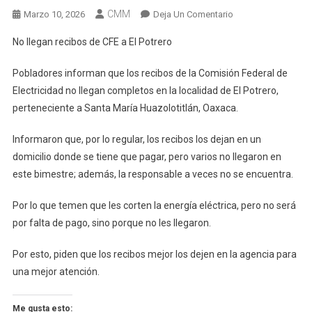
CMM
En
Marzo 10, 2026
Deja Un Comentario
No
No llegan recibos de CFE a El Potrero
Llegan
Recibos
Pobladores informan que los recibos de la Comisión Federal de
De
Electricidad no llegan completos en la localidad de El Potrero,
CFE
perteneciente a Santa María Huazolotitlán, Oaxaca.
A
El
Informaron que, por lo regular, los recibos los dejan en un
Potrero
domicilio donde se tiene que pagar, pero varios no llegaron en
este bimestre; además, la responsable a veces no se encuentra.
Por lo que temen que les corten la energía eléctrica, pero no será
por falta de pago, sino porque no les llegaron.
Por esto, piden que los recibos mejor los dejen en la agencia para
una mejor atención.
Me gusta esto: