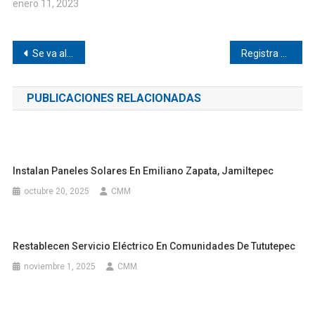
enero 11, 2023
Navegación
Se va al voladero camioneta cerca de Pinotepa
Registra septiembre primer fallecimiento por COVID-19 en Pinotepa
de
PUBLICACIONES RELACIONADAS
entradas
Instalan Paneles Solares En Emiliano Zapata, Jamiltepec
octubre 20, 2025
CMM
Restablecen Servicio Eléctrico En Comunidades De Tututepec
noviembre 1, 2025
CMM