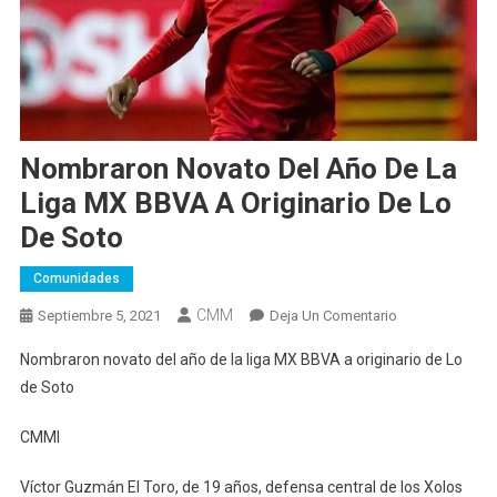
Nombraron Novato Del Año De La
Liga MX BBVA A Originario De Lo
De Soto
Comunidades
CMM
En
Septiembre 5, 2021
Deja Un Comentario
Nombraron
Nombraron novato del año de la liga MX BBVA a originario de Lo
Novato
de Soto
Del
Año
CMMI
De
La
Víctor Guzmán El Toro, de 19 años, defensa central de los Xolos
Liga