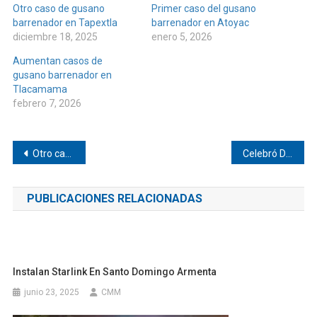
Otro caso de gusano
Primer caso del gusano
barrenador en Tapextla
barrenador en Atoyac
diciembre 18, 2025
enero 5, 2026
Aumentan casos de
gusano barrenador en
Tlacamama
febrero 7, 2026
Navegación
Otro caso de gusano barrenador en Tapextla
Celebró Docadi su cena navideña
de
PUBLICACIONES RELACIONADAS
entradas
Instalan Starlink En Santo Domingo Armenta
junio 23, 2025
CMM