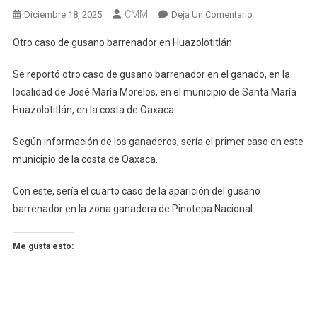
CMM
En
Diciembre 18, 2025
Deja Un Comentario
Otro
Otro caso de gusano barrenador en Huazolotitlán
Caso
De
Se reportó otro caso de gusano barrenador en el ganado, en la
Gusano
localidad de José María Morelos, en el municipio de Santa María
Barrenador
Huazolotitlán, en la costa de Oaxaca.
En
Huazolotitlán
Según información de los ganaderos, sería el primer caso en este
municipio de la costa de Oaxaca.
Con este, sería el cuarto caso de la aparición del gusano
barrenador en la zona ganadera de Pinotepa Nacional.
Me gusta esto: