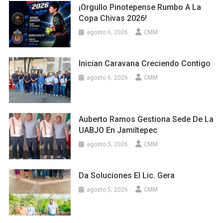
¡Orgullo Pinotepense Rumbo A La
Copa Chivas 2026!
agosto 6, 2026
CMM
Inician Caravana Creciendo Contigo
agosto 6, 2026
CMM
Auberto Ramos Gestiona Sede De La
UABJO En Jamiltepec
agosto 5, 2026
CMM
Da Soluciones El Lic. Gera
agosto 5, 2026
CMM