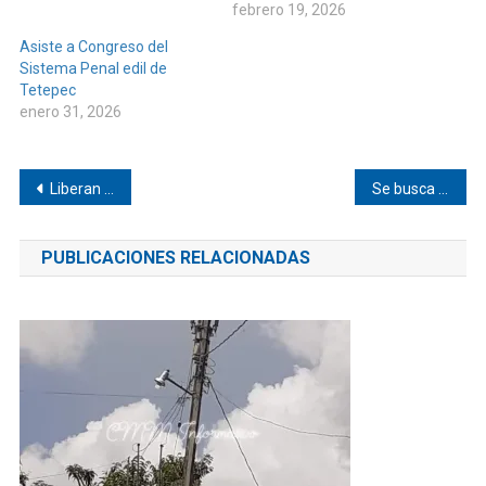
febrero 19, 2026
Asiste a Congreso del
Sistema Penal edil de
Tetepec
enero 31, 2026
Navegación
Liberan a policía detenido en Pinotepa
Se busca a abuelo de Cubitán, Huaxpaltepec
de
PUBLICACIONES RELACIONADAS
entradas