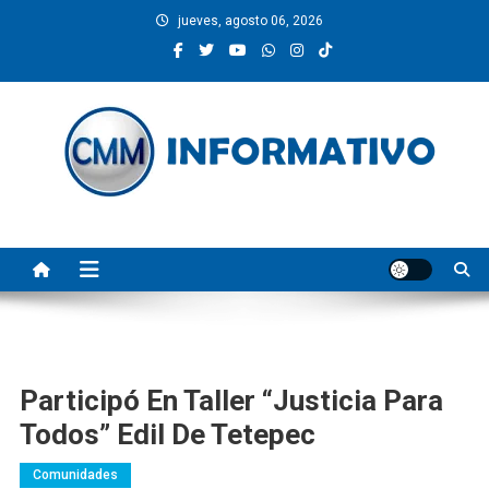
Saltar
jueves, agosto 06, 2026
al
contenido
CMM INFORMATIVO
Noticias de Pinotepa Nacional y la Costa de Oaxaca. Generamos y
producimos la información.
Participó En Taller “Justicia Para
Todos” Edil De Tetepec
Comunidades