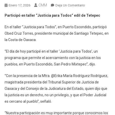
CMM
En
Enero 17, 2026
Deja Un Comentario
Participó
Participó en taller “Justicia para Todos” edil de Tetepec
En
Taller
En el taller “Justicia para Todos”, en Puerto Escondido, participó
“Justicia
Obed Cruz Torres, presidente municipal de Santiago Tetepec, en
Para
la Costa de Oaxaca.
Todos”
Edil
“El día de hoy participé en el taller ‘Justicia para Todos’, un
De
programa que permite el acercamiento con la justicia en los
Tetepec
pueblos, en Puerto Escondido, San Pedro Mixtepec”, dijo.
“Con la presencia de la Mtra. @Erika María Rodríguez Rodríguez,
magistrada presidenta del Tribunal Superior de Justicia de
Oaxaca y del Consejo de la Judicatura del Estado, quien dijo que
la justicia es un derecho, no un privilegio, y que el Poder Judicial
es cercano al pueblo”, señaló.
“Nuestra participación es muy importante porque conocimos los