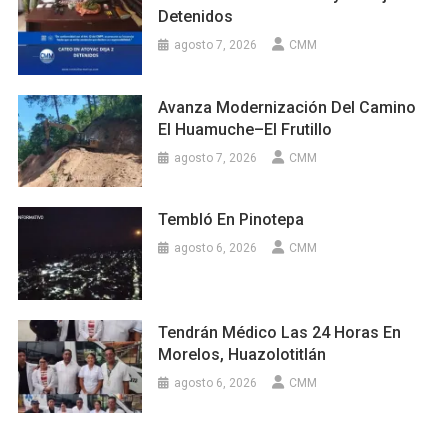
Detenidos
agosto 7, 2026
CMM
Avanza Modernización Del Camino
El Huamuche–El Frutillo
agosto 7, 2026
CMM
Tembló En Pinotepa
agosto 6, 2026
CMM
Tendrán Médico Las 24 Horas En
Morelos, Huazolotitlán
agosto 6, 2026
CMM