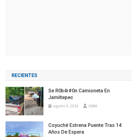
RECIENTES
Se R0b4r#0n Camioneta En
Jamiltepec
agosto 9, 2026
CMM
Coyuché Estrena Puente Tras 14
Años De Espera