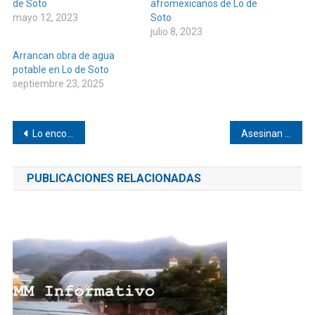
de Soto
afromexicanos de Lo de
mayo 12, 2023
Soto
julio 8, 2023
Arrancan obra de agua
potable en Lo de Soto
septiembre 23, 2025
Navegación
Lo encontraron sin vida en Jicayán
Asesinan a joven en Collantes
de
PUBLICACIONES RELACIONADAS
entradas