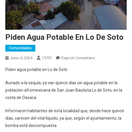
Piden Agua Potable En Lo De Soto
Comunidades
CMM
En
Junio 6, 2024
Deja Un Comentario
Piden
Piden agua potable en Lo de Soto
Agua
Potable
Aunado a la sequía, ya van quince días sin agua potable en la
En
población afromexicana de San Juan Bautista Lo de Soto, en la
Lo
costa de Oaxaca.
De
Soto
Informaron habitantes de esta localidad que, desde hace quince
días, carecen del vital líquido, ya que, según el ayuntamiento, la
bomba está descompuesta.