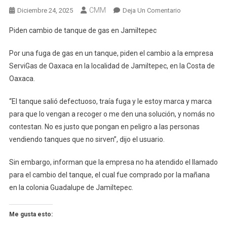
CMM
En
Diciembre 24, 2025
Deja Un Comentario
Piden
Piden cambio de tanque de gas en Jamiltepec
Cambio
De
Por una fuga de gas en un tanque, piden el cambio a la empresa
Tanque
ServiGas de Oaxaca en la localidad de Jamiltepec, en la Costa de
De
Oaxaca.
Gas
En
“El tanque salió defectuoso, traía fuga y le estoy marca y marca
Jamiltepec
para que lo vengan a recoger o me den una solución, y nomás no
contestan. No es justo que pongan en peligro a las personas
vendiendo tanques que no sirven”, dijo el usuario.
Sin embargo, informan que la empresa no ha atendido el llamado
para el cambio del tanque, el cual fue comprado por la mañana
en la colonia Guadalupe de Jamiltepec.
Me gusta esto: