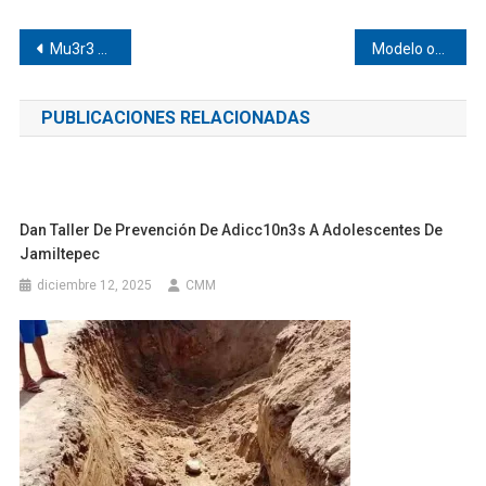
Navegación
Mu3r3 una menor en Pinotepa
Modelo originaria de Pinotepa destaca en revista internacional de Dubái
de
PUBLICACIONES RELACIONADAS
entradas
Dan Taller De Prevención De Adicc10n3s A Adolescentes De
Jamiltepec
diciembre 12, 2025
CMM