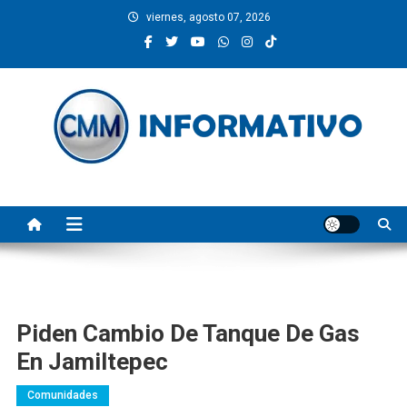
Saltar
viernes, agosto 07, 2026
al
contenido
CMM INFORMATIVO
Noticias de Pinotepa Nacional y la Costa de Oaxaca. Generamos y
producimos la información.
Piden Cambio De Tanque De Gas
En Jamiltepec
Comunidades