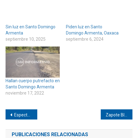
Sin luz en Santo Domingo
Piden luz en Santo
Armenta
Domingo Armenta, Oaxaca
septiembre 10, 2025
septiembre 6, 2024
Hallan cuerpo putrefacto en
Santo Domingo Armenta
noviembre 17, 2022
Navegación
Espectacular Grito de Independencia en Pinotepa
Zapote Blanco cumple tres días sin luz por poste caído
de
PUBLICACIONES RELACIONADAS