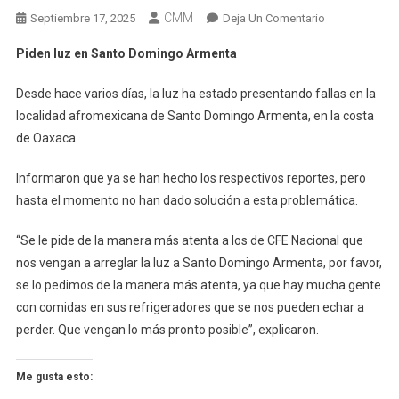
CMM
En
Septiembre 17, 2025
Deja Un Comentario
Piden
Piden luz en Santo Domingo Armenta
Luz
En
Desde hace varios días, la luz ha estado presentando fallas en la
Santo
localidad afromexicana de Santo Domingo Armenta, en la costa
Domingo
de Oaxaca.
Armenta
Informaron que ya se han hecho los respectivos reportes, pero
hasta el momento no han dado solución a esta problemática.
“Se le pide de la manera más atenta a los de CFE Nacional que
nos vengan a arreglar la luz a Santo Domingo Armenta, por favor,
se lo pedimos de la manera más atenta, ya que hay mucha gente
con comidas en sus refrigeradores que se nos pueden echar a
perder. Que vengan lo más pronto posible”, explicaron.
Me gusta esto: