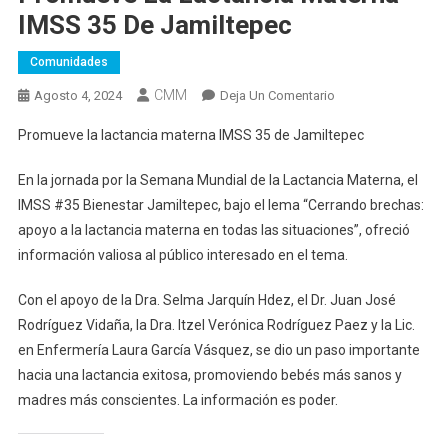
IMSS 35 De Jamiltepec
Comunidades
CMM
En
Agosto 4, 2024
Deja Un Comentario
Promueve
Promueve la lactancia materna IMSS 35 de Jamiltepec
La
Lactancia
En la jornada por la Semana Mundial de la Lactancia Materna, el
Materna
IMSS #35 Bienestar Jamiltepec, bajo el lema “Cerrando brechas:
IMSS
apoyo a la lactancia materna en todas las situaciones”, ofreció
35
información valiosa al público interesado en el tema.
De
Jamiltepec
Con el apoyo de la Dra. Selma Jarquín Hdez, el Dr. Juan José
Rodríguez Vidaña, la Dra. Itzel Verónica Rodríguez Paez y la Lic.
en Enfermería Laura García Vásquez, se dio un paso importante
hacia una lactancia exitosa, promoviendo bebés más sanos y
madres más conscientes. La información es poder.