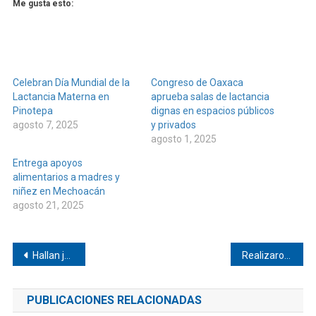
Me gusta esto:
Celebran Día Mundial de la
Congreso de Oaxaca
Lactancia Materna en
aprueba salas de lactancia
Pinotepa
dignas en espacios públicos
agosto 7, 2025
y privados
agosto 1, 2025
Entrega apoyos
alimentarios a madres y
niñez en Mechoacán
agosto 21, 2025
Navegación
Hallan joven desaparecido de Collantes
Realizaron exposición en El Carrizo
de
PUBLICACIONES RELACIONADAS
entradas