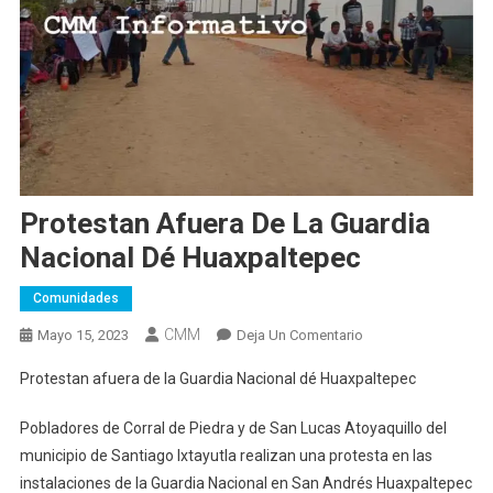
Protestan Afuera De La Guardia
Nacional Dé Huaxpaltepec
Comunidades
CMM
En
Mayo 15, 2023
Deja Un Comentario
Protestan
Protestan afuera de la Guardia Nacional dé Huaxpaltepec
Afuera
De
Pobladores de Corral de Piedra y de San Lucas Atoyaquillo del
La
municipio de Santiago Ixtayutla realizan una protesta en las
Guardia
instalaciones de la Guardia Nacional en San Andrés Huaxpaltepec
Nacional