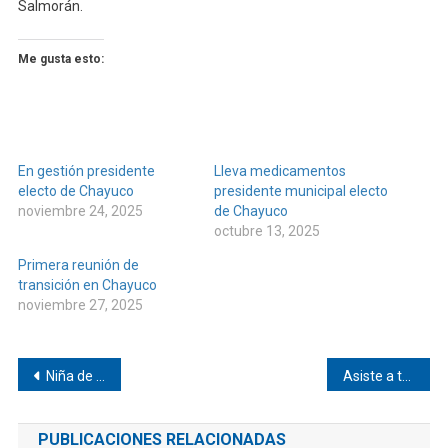
Salmorán.
Me gusta esto:
En gestión presidente
Lleva medicamentos
electo de Chayuco
presidente municipal electo
noviembre 24, 2025
de Chayuco
octubre 13, 2025
Primera reunión de
transición en Chayuco
noviembre 27, 2025
Navegación
Niña de Pinotepa gana oro nacional en taekwondo
Asiste a tercer informe del gobernador edil de Jamiltepec
de
PUBLICACIONES RELACIONADAS