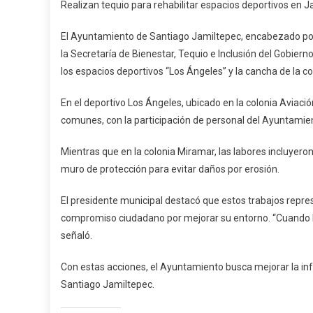
Realizan tequio para rehabilitar espacios deportivos en 
Tequi
Para
El Ayuntamiento de Santiago Jamiltepec, encabezado po
Rehabi
la Secretaría de Bienestar, Tequio e Inclusión del Gobier
Espac
los espacios deportivos “Los Ángeles” y la cancha de la c
Depor
En
En el deportivo Los Ángeles, ubicado en la colonia Aviación
Jamil
comunes, con la participación de personal del Ayuntamien
Mientras que en la colonia Miramar, las labores incluyeron
muro de protección para evitar daños por erosión.
El presidente municipal destacó que estos trabajos repre
compromiso ciudadano por mejorar su entorno. “Cuando la 
señaló.
Con estas acciones, el Ayuntamiento busca mejorar la infr
Santiago Jamiltepec.