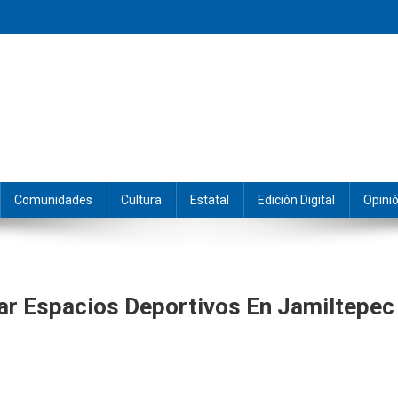
eramos y producimos la información.
Comunidades
Cultura
Estatal
Edición Digital
Opini
tar Espacios Deportivos En Jamiltepec
zan