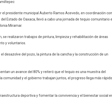
Jamiltepec
o
r el presidente municipal Auberto Ramos Acevedo, en coordinación co
litar
no del Estado de Oaxaca, llevó a cabo una jornada de tequio comunitario 
ios
olonia Miramar.
tivos
, se realizaron trabajos de pintura, limpieza y rehabilitación de áreas
tepec
to y voluntarios.
 el desazolve del pozo, la pintura de la cancha y la construcción de un
sentan un avance del 80% y reiteró que el tequio es una muestra del
comunidad y el gobierno trabajan juntos, el progreso llega más rápido
aestructura deportiva y fomentar la convivencia y el bienestar social e