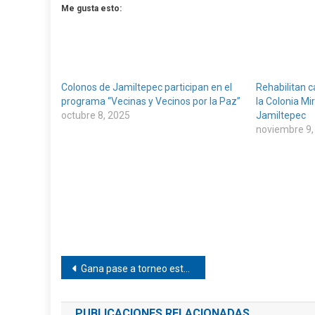
Me gusta esto:
Colonos de Jamiltepec participan en el
Rehabilitan c
programa “Vecinas y Vecinos por la Paz”
la Colonia M
octubre 8, 2025
Jamiltepec
noviembre 9,
Navegación
Gana pase a torneo estatal selección de Pinotepa
de
PUBLICACIONES RELACIONADAS