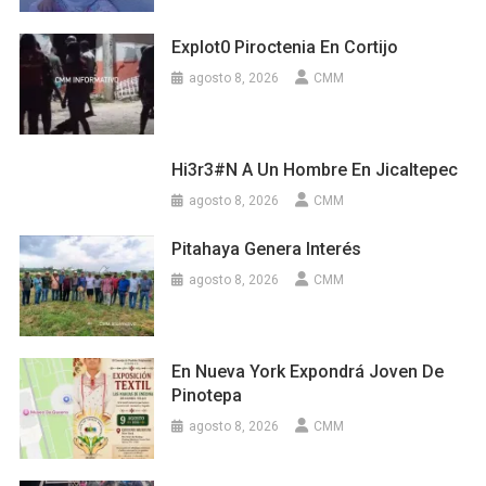
Explot0 Piroctenia En Cortijo
agosto 8, 2026
CMM
Hi3r3#n A Un Hombre En Jicaltepec
agosto 8, 2026
CMM
Pitahaya Genera Interés
agosto 8, 2026
CMM
En Nueva York Expondrá Joven De
Pinotepa
agosto 8, 2026
CMM