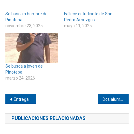
Se busca a hombre de
Fallece estudiante de San
Pinotepa
Pedro Amuzgos
noviembre 23, 2025
mayo 11, 2025
Se busca a joven de
Pinotepa
marzo 24, 2026
Navegación
Entregan apoyos para fiesta de Santa Elena Comaltepec
Dos alumnos de EMSaD 34 van a Nacionales
de
PUBLICACIONES RELACIONADAS
entradas