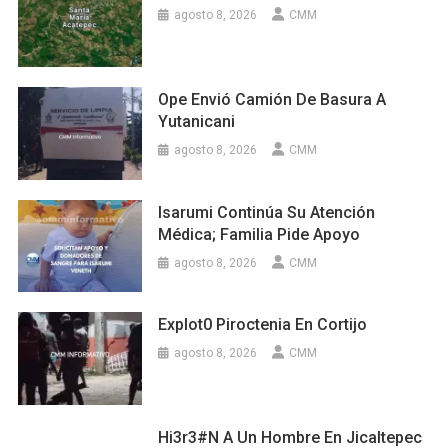
agosto 8, 2026
CMM
Ope Envió Camión De Basura A
Yutanicani
agosto 8, 2026
CMM
Isarumi Continúa Su Atención
Médica; Familia Pide Apoyo
agosto 8, 2026
CMM
Explot0 Piroctenia En Cortijo
agosto 8, 2026
CMM
Hi3r3#n A Un Hombre En Jicaltepec