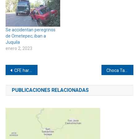
Se accidentan peregrinos
de Ometepec; iban a
Juquila
enero 2, 2023
Navegación
CFE hará revisión de cableado en Corralero
Choca Taxi en Pinotepa
de
PUBLICACIONES RELACIONADAS
entradas