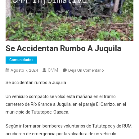
Se Accidentan Rumbo A Juquila
Comunidades
CMM
En
Agosto 7, 2024
Deja Un Comentario
Se
Se accidentan rumbo a Juquila
Accidentan
Rumbo
Un vehículo compacto se volcó esta mañana en el tramo
A
carretero de Río Grande a Juquila, en el paraje El Carrizo, en el
Juquila
municipio de Tututepec, Oaxaca.
Según informaron bomberos voluntarios de Tututepec y de RUM,
acudieron de emergencia por la volcadura de un vehículo