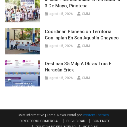
3 De Mayo, Pinotepa
agosto 5, 2026
CMM
Coordinan Planeación Territorial
Con Inplan En San Agustín Chayuco
agosto 5, 2026
CMM
Destinan 35 Mdp A Obras Tras El
Huracán Erick
agosto 5, 2026
CMM
CMM Informativo
|
Tema: News Portal por
Mystery Themes
.
DIRECTORIO COMERCIAL
PUBLICIDAD
CONTACTO
POLÍTICA DE PRIVACIDAD
NOTICIAS