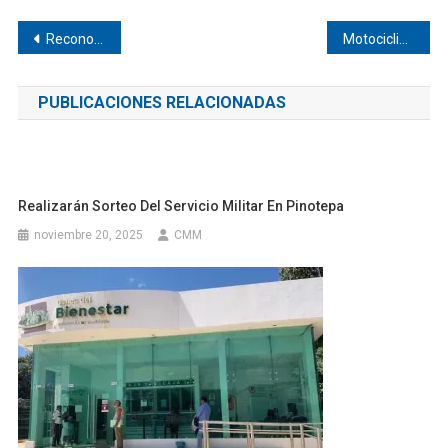
Navegación
Reconocen legado jurídico de Benito Juárez en Pinotepa
Motociclista se accidentó en Pinotepa
de
PUBLICACIONES RELACIONADAS
entradas
Realizarán Sorteo Del Servicio Militar En Pinotepa
noviembre 20, 2025
CMM