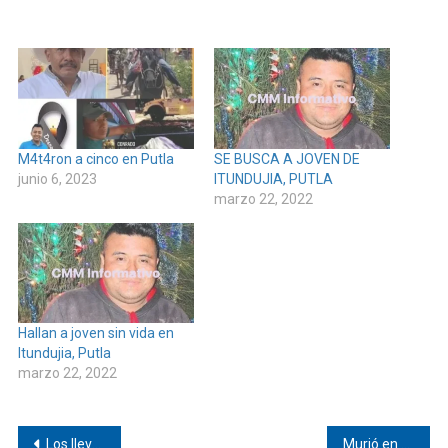
M4t4ron a cinco en Putla
SE BUSCA A JOVEN DE
junio 6, 2023
ITUNDUJIA, PUTLA
marzo 22, 2022
Hallan a joven sin vida en
Itundujia, Putla
marzo 22, 2022
Navegación
Los llevaron a las pizzas en Plaza Las Flores
Murió en EE. UU. joven de Tepetlapa