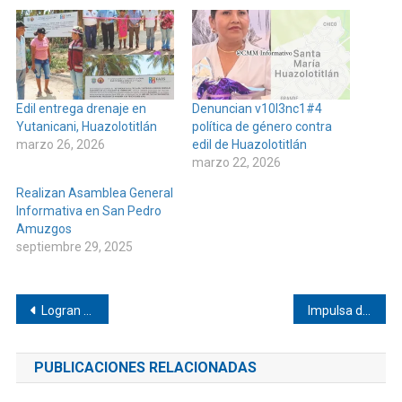
Edil entrega drenaje en
Denuncian v10l3nc1#4
Yutanicani, Huazolotitlán
política de género contra
marzo 26, 2026
edil de Huazolotitlán
marzo 22, 2026
Realizan Asamblea General
Informativa en San Pedro
Amuzgos
septiembre 29, 2025
Navegación
Logran doble campeonato Aztecas de Tlacamama
Impulsa derechos de pueblos originarios, Irma Juan Carlos
de
PUBLICACIONES RELACIONADAS
entradas