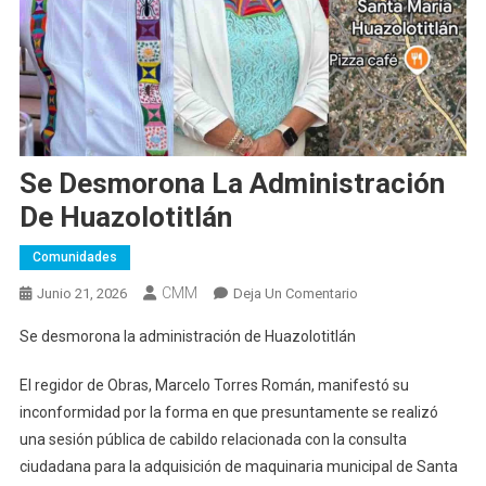
Se Desmorona La Administración
De Huazolotitlán
Comunidades
CMM
En
Junio 21, 2026
Deja Un Comentario
Se
Se desmorona la administración de Huazolotitlán
Desmorona
La
El regidor de Obras, Marcelo Torres Román, manifestó su
Administración
inconformidad por la forma en que presuntamente se realizó
De
una sesión pública de cabildo relacionada con la consulta
Huazolotitlán
ciudadana para la adquisición de maquinaria municipal de Santa