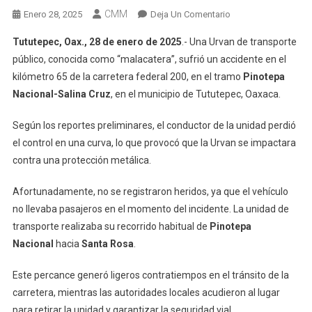
CMM
En
Enero 28, 2025
Deja Un Comentario
Se
Tututepec, Oax., 28 de enero de 2025
.- Una Urvan de transporte
Ensartó
público, conocida como “malacatera”, sufrió un accidente en el
Malacatero
kilómetro 65 de la carretera federal 200, en el tramo
Pinotepa
Con
Nacional-Salina Cruz
, en el municipio de Tututepec, Oaxaca.
Protección
En
Según los reportes preliminares, el conductor de la unidad perdió
Tututepec
el control en una curva, lo que provocó que la Urvan se impactara
contra una protección metálica.
Afortunadamente, no se registraron heridos, ya que el vehículo
no llevaba pasajeros en el momento del incidente. La unidad de
transporte realizaba su recorrido habitual de
Pinotepa
Nacional
hacia
Santa Rosa
.
Este percance generó ligeros contratiempos en el tránsito de la
carretera, mientras las autoridades locales acudieron al lugar
para retirar la unidad y garantizar la seguridad vial.