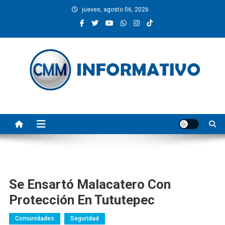
Saltar
jueves, agosto 06, 2026
al
contenido
CMM INFORMATIVO
Noticias de Pinotepa Nacional y la Costa de Oaxaca. Generamos y
producimos la información.
Se Ensartó Malacatero Con
Protección En Tututepec
Comunidades
Seguridad