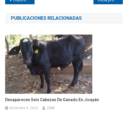
Navegación
de
PUBLICACIONES RELACIONADAS
entradas
Desaparecen Seis Cabezas De Ganado En Jicayán
diciembre 5, 2022
CMM