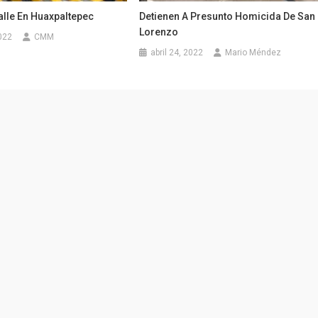
alle En Huaxpaltepec
Detienen A Presunto Homicida De San
Lorenzo
022
CMM
abril 24, 2022
Mario Méndez