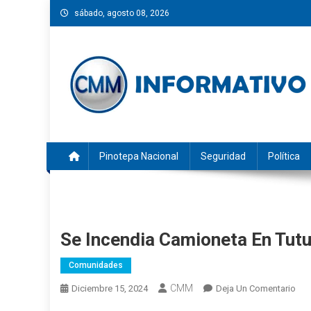
Saltar
sábado, agosto 08, 2026
al
contenido
CMM INFORMATIVO
Noticias de Pinotepa Nacional y la Costa de Oaxaca. Gen
Pinotepa Nacional
Seguridad
Política
Se Incendia Camioneta En Tut
Comunidades
CMM
En
Diciembre 15, 2024
Deja Un Comentario
Se