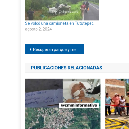
Se volcó una camioneta en Tututepec
agosto 2, 2024
Navegación
Recuperan parque y mercado en Mártires de Tacubaya
de
PUBLICACIONES RELACIONADAS
entradas