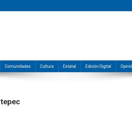
eramos y producimos la información.
Comunidades
Cultura
Estatal
Edición Digital
Opini
utepec