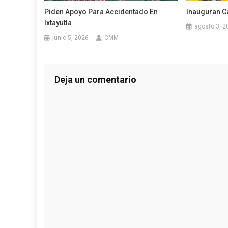
Piden Apoyo Para Accidentado En
Inauguran C
Ixtayutla
agosto 3, 2
junio 5, 2026
CMM
Deja un comentario