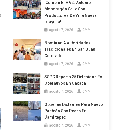
¡Cumple El MVZ. Antonio
Mondragón Cruz Con
o
Productores De Villa Nueva,
Ixtayutla!
agosto 7, 2026
CMM
.
Nombran A Autoridades
Tradicionales En San Juan
l
Colorado
agosto 7, 2026
CMM
SSPC Reporta 25 Detenidos En
Operativos En Oaxaca
agosto 7, 2026
CMM
Obtienen Dictamen Para Nuevo
Panteón San Pedro En
Jamiltepec
agosto 7, 2026
CMM