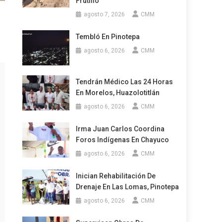
Frutillo
agosto 7, 2026
CMM
Tembló En Pinotepa
agosto 6, 2026
CMM
Tendrán Médico Las 24 Horas
En Morelos, Huazolotitlán
agosto 6, 2026
CMM
Irma Juan Carlos Coordina
Foros Indígenas En Chayuco
agosto 6, 2026
CMM
Inician Rehabilitación De
Drenaje En Las Lomas, Pinotepa
agosto 6, 2026
CMM