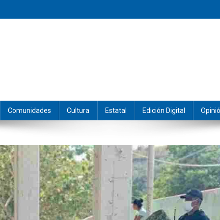
eramos y producimos la información.
Comunidades
Cultura
Estatal
Edición Digital
Opini