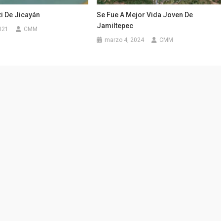
i De Jicayán
Se Fue A Mejor Vida Joven De
Jamiltepec
021
CMM
marzo 4, 2024
CMM