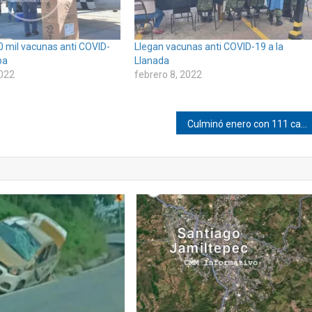
0 mil vacunas anti COVID-
Llegan vacunas anti COVID-19 a la
pa
Llanada
2022
febrero 8, 2022
Culminó enero con 111 casos de COVID-19 en Pinotepa