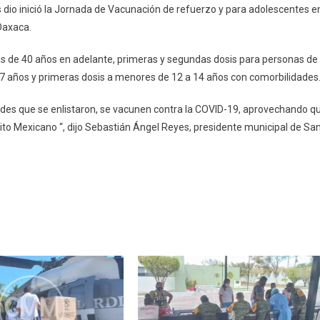
 dio inició la Jornada de Vacunación de refuerzo y para adolescentes e
Oaxaca.
DA
s de 40 años en adelante, primeras y segundas dosis para personas de
CIÓN
17 años y primeras dosis a menores de 12 a 14 años con comorbilidades
ZO
es que se enlistaron, se vacunen contra la COVID-19, aprovechando q
A
cito Mexicano “, dijo Sebastián Ángel Reyes, presidente municipal de Sa
LTEPEC