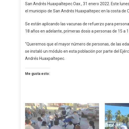
San Andrés Huaxpaltepec Oax., 31 enero 2022. Este lunes
CABO
el municipio de San Andrés Huaxpaltepec en la costa de 
JORNA
DE
Se están aplicando las vacunas de refuerzo para persona
VACUNA
18 años en adelante, primeras dosis a personas de 15 a 
DE
REFUER
“Queremos que el mayor número de personas, de las edad
CONTR
se instaló un módulo en esta población por parte del Ejér
LA
Andrés Huaxpaltepec.
COVID
19
EN
Me gusta esto:
HUAXPA