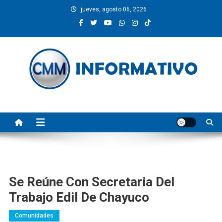
Saltar
jueves, agosto 06, 2026
al
contenido
CMM INFORMATIVO
Noticias de Pinotepa Nacional y la Costa de Oaxaca. Generamos y
producimos la información.
Se Reúne Con Secretaria Del
Trabajo Edil De Chayuco
Comunidades