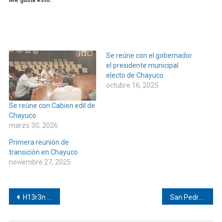
Me gusta esto:
Se reúne con el gobernador
el presidente municipal
electo de Chayuco
octubre 16, 2025
Se reúne con Cabien edil de
Chayuco
marzo 30, 2026
Primera reunión de
transición en Chayuco
noviembre 27, 2025
Navegación
H13r3n a taxista en Cacahuatepec
San Pedro Jicayán, Jamiltepec, Oaxaca Programa de subsidio para grupos comunitarios
de