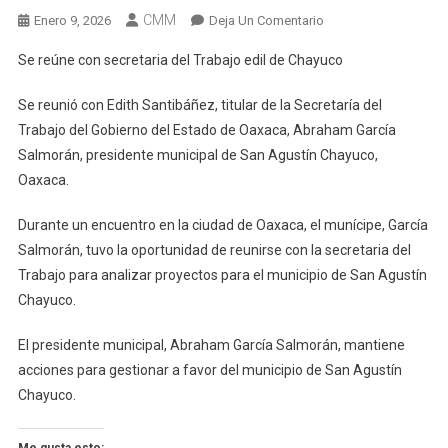
CMM
En
Enero 9, 2026
Deja Un Comentario
Se
Se reúne con secretaria del Trabajo edil de Chayuco
Reúne
Con
Se reunió con Edith Santibáñez, titular de la Secretaría del
Secretaria
Trabajo del Gobierno del Estado de Oaxaca, Abraham García
Del
Salmorán, presidente municipal de San Agustín Chayuco,
Trabajo
Oaxaca.
Edil
De
Durante un encuentro en la ciudad de Oaxaca, el munícipe, García
Chayuco
Salmorán, tuvo la oportunidad de reunirse con la secretaria del
Trabajo para analizar proyectos para el municipio de San Agustín
Chayuco.
El presidente municipal, Abraham García Salmorán, mantiene
acciones para gestionar a favor del municipio de San Agustín
Chayuco.