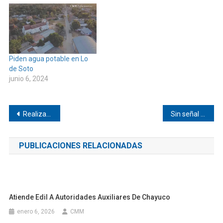
Piden agua potable en Lo
de Soto
junio 6, 2024
Navegación
Realizan revisión técnica para el bordo del Río de la Arena en Pinotepa
Sin señal móvil en Atoyac
de
PUBLICACIONES RELACIONADAS
entradas
Atiende Edil A Autoridades Auxiliares De Chayuco
enero 6, 2026
CMM