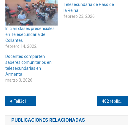
Telesecundaria de Paso de
la Reina
febrero 23, 2026
Inician clases presenciales
en Telesecundaria de
Collantes
febrero 14, 2022
Docentes comparten
saberes comunitarios en
telesecundarias en
Armenta
marzo 3, 2026
Navegación
Fall3c1d0s de choque de Jamiltepec y Pinotepa
482 réplicas del sismo de 5.6 en Pinotepa
de
PUBLICACIONES RELACIONADAS
entradas