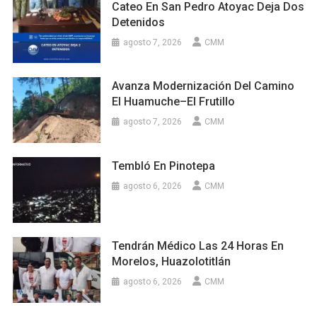
Cateo En San Pedro Atoyac Deja Dos
Detenidos
agosto 7, 2026
CMM
Avanza Modernización Del Camino
El Huamuche–El Frutillo
agosto 7, 2026
CMM
Tembló En Pinotepa
agosto 6, 2026
CMM
Tendrán Médico Las 24 Horas En
Morelos, Huazolotitlán
agosto 6, 2026
CMM