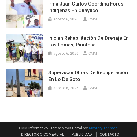
Irma Juan Carlos Coordina Foros
Indígenas En Chayuco
agosto 6, 2026
CMM
Inician Rehabilitación De Drenaje En
Las Lomas, Pinotepa
agosto 6, 2026
CMM
Supervisan Obras De Recuperación
En Lo De Soto
agosto 6, 2026
CMM
CMM Informativo
|
Tema: News Portal por
Mystery Themes
.
DIRECTORIO COMERCIAL
PUBLICIDAD
CONTACTO