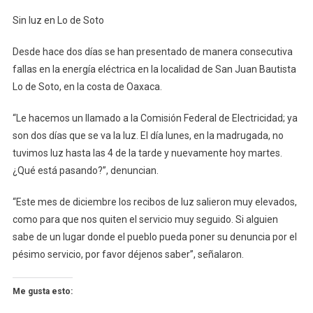
Sin
Sin luz en Lo de Soto
Luz
En
Desde hace dos días se han presentado de manera consecutiva
Lo
fallas en la energía eléctrica en la localidad de San Juan Bautista
De
Lo de Soto, en la costa de Oaxaca.
Soto
“Le hacemos un llamado a la Comisión Federal de Electricidad; ya
son dos días que se va la luz. El día lunes, en la madrugada, no
tuvimos luz hasta las 4 de la tarde y nuevamente hoy martes.
¿Qué está pasando?”, denuncian.
“Este mes de diciembre los recibos de luz salieron muy elevados,
como para que nos quiten el servicio muy seguido. Si alguien
sabe de un lugar donde el pueblo pueda poner su denuncia por el
pésimo servicio, por favor déjenos saber”, señalaron.
Me gusta esto: