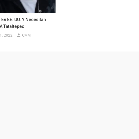
En EE. UU. Y Necesitan
A Tataltepec
1, 2022
CMM