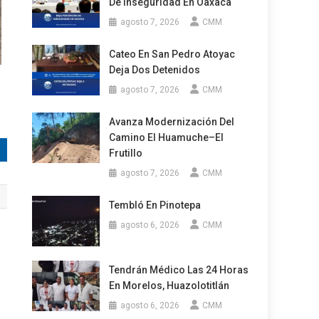
De Inseguridad En Oaxaca
agosto 7, 2026
CMM
Cateo En San Pedro Atoyac
Deja Dos Detenidos
agosto 7, 2026
CMM
Avanza Modernización Del
Camino El Huamuche–El
Frutillo
agosto 7, 2026
CMM
Tembló En Pinotepa
agosto 6, 2026
CMM
Tendrán Médico Las 24 Horas
En Morelos, Huazolotitlán
agosto 6, 2026
CMM