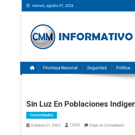
Saltar
viernes, agosto 07, 2026
al
contenido
CMM INFORMATIVO
Noticias de Pinotepa Nacional y la Costa de Oaxaca. Gen
Pinotepa Nacional
Seguridad
Política
Sin Luz En Poblaciones Indíge
Comunidades
CMM
En
Octubre 21, 2025
Deja Un Comentario
Sin