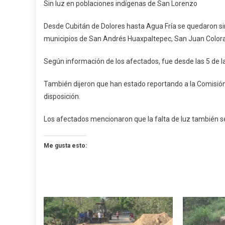
Sin luz en poblaciones indígenas de San Lorenzo
Luz
En
Desde Cubitán de Dolores hasta Agua Fría se quedaron sin
Pobla
municipios de San Andrés Huaxpaltepec, San Juan Colora
Indíg
De
Según información de los afectados, fue desde las 5 de la
San
Loren
También dijeron que han estado reportando a la Comisión 
disposición.
Los afectados mencionaron que la falta de luz también s
Me gusta esto: