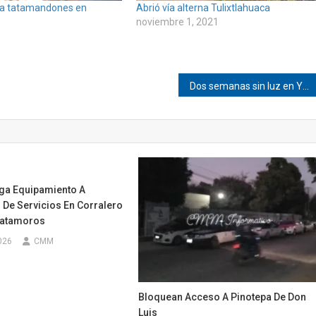
a tatamandones en
Abrió vía alterna Tulixtlahuaca
noviembre 1, 2021
Dos semanas sin luz en Yosocani
ega Equipamiento A
 De Servicios En Corralero
Matamoros
026
CMM
Bloquean Acceso A Pinotepa De Don
Luis