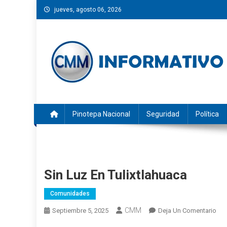
Saltar
jueves, agosto 06, 2026
al
contenido
CMM INFORMATIVO
Noticias de Pinotepa Nacional y la Costa de Oaxaca. Gen
Pinotepa Nacional
Seguridad
Política
Sin Luz En Tulixtlahuaca
Comunidades
CMM
En
Septiembre 5, 2025
Deja Un Comentario
Sin