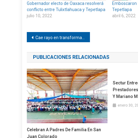
Gobernador electo de Oaxaca resolverá
Emboscaron 
conflicto entre Tulixtlahuaca y Tepetlapa
Tepetlapa
julio 10, 2022
abril 6, 2022
Navegación
Cae rayo en transformador en El Guayabo
de
PUBLICACIONES RELACIONADAS
entradas
Sectur Entr
Prestadores
Y Mariano 
enero 30, 2
Celebran A Padres De Familia En San
Juan Colorado