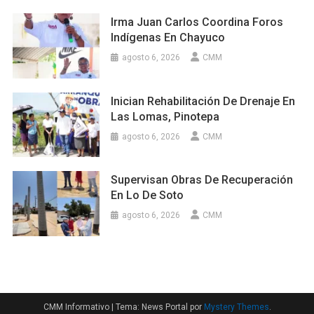
Irma Juan Carlos Coordina Foros
Indígenas En Chayuco
agosto 6, 2026
CMM
Inician Rehabilitación De Drenaje En
Las Lomas, Pinotepa
agosto 6, 2026
CMM
Supervisan Obras De Recuperación
En Lo De Soto
agosto 6, 2026
CMM
CMM Informativo
|
Tema: News Portal por
Mystery Themes
.