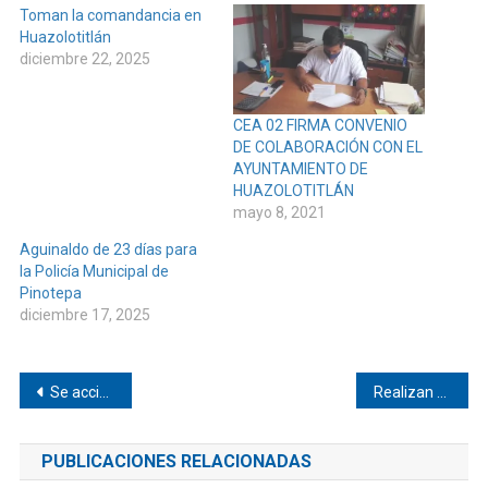
Toman la comandancia en
Huazolotitlán
diciembre 22, 2025
CEA 02 FIRMA CONVENIO
DE COLABORACIÓN CON EL
AYUNTAMIENTO DE
HUAZOLOTITLÁN
mayo 8, 2021
Aguinaldo de 23 días para
la Policía Municipal de
Pinotepa
diciembre 17, 2025
Navegación
Se accidenta motociclista en Pinotepa
Realizan congreso juvenil en Tututepec
de
PUBLICACIONES RELACIONADAS
entradas