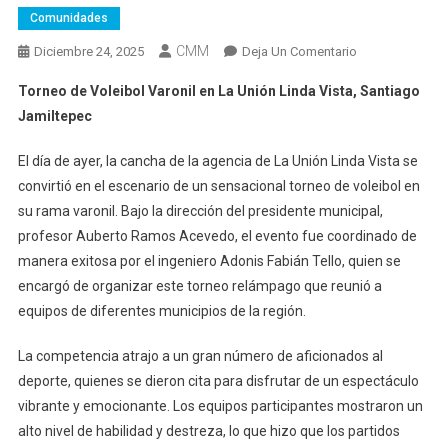
Comunidades
CMM
En
Diciembre 24, 2025
Deja Un Comentario
Torneo
Torneo de Voleibol Varonil en La Unión Linda Vista, Santiago
De
Jamiltepec
Voleibol
Varonil
El día de ayer, la cancha de la agencia de La Unión Linda Vista se
En
convirtió en el escenario de un sensacional torneo de voleibol en
La
su rama varonil. Bajo la dirección del presidente municipal,
Unión
Linda
profesor Auberto Ramos Acevedo, el evento fue coordinado de
Vista,
manera exitosa por el ingeniero Adonis Fabián Tello, quien se
Santiago
encargó de organizar este torneo relámpago que reunió a
Jamiltepec
equipos de diferentes municipios de la región.
La competencia atrajo a un gran número de aficionados al
deporte, quienes se dieron cita para disfrutar de un espectáculo
vibrante y emocionante. Los equipos participantes mostraron un
alto nivel de habilidad y destreza, lo que hizo que los partidos