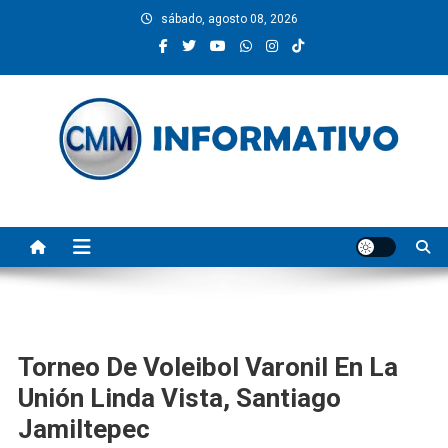
Saltar
sábado, agosto 08, 2026
al
contenido
CMM INFORMATIVO
Noticias de Pinotepa Nacional y la Costa de Oaxaca. Generamos y
producimos la información.
Torneo De Voleibol Varonil En La
Unión Linda Vista, Santiago
Jamiltepec