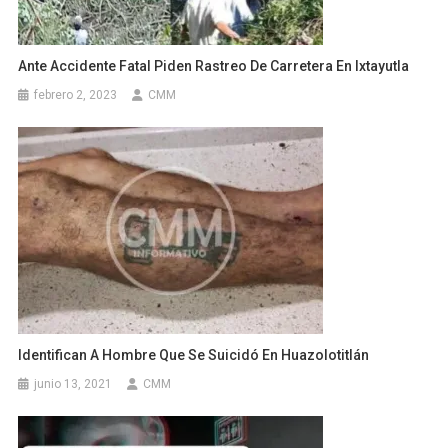
Ante Accidente Fatal Piden Rastreo De Carretera En Ixtayutla
febrero 2, 2023
CMM
Identifican A Hombre Que Se Suicidó En Huazolotitlán
junio 13, 2021
CMM