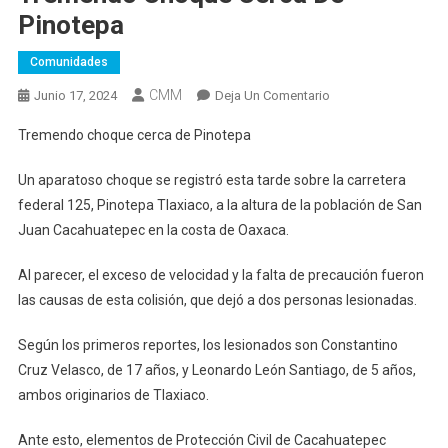
Pinotepa
Comunidades
CMM
En
Junio 17, 2024
Deja Un Comentario
Tremendo
Tremendo choque cerca de Pinotepa
Choque
Cerca
Un aparatoso choque se registró esta tarde sobre la carretera
De
federal 125, Pinotepa Tlaxiaco, a la altura de la población de San
Pinotepa
Juan Cacahuatepec en la costa de Oaxaca.
Al parecer, el exceso de velocidad y la falta de precaución fueron
las causas de esta colisión, que dejó a dos personas lesionadas.
Según los primeros reportes, los lesionados son Constantino
Cruz Velasco, de 17 años, y Leonardo León Santiago, de 5 años,
ambos originarios de Tlaxiaco.
Ante esto, elementos de Protección Civil de Cacahuatepec