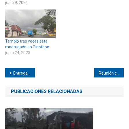
junio 9, 2024
Tembló tres veces esta
madrugada en Pinotepa
junio 24, 2023
Navegación
Entrega apoyos alimentarios a madres y niñez en Mechoacán
Reunión con transportistas para coordinar tequio en San Juan Colorado
de
PUBLICACIONES RELACIONADAS
entradas