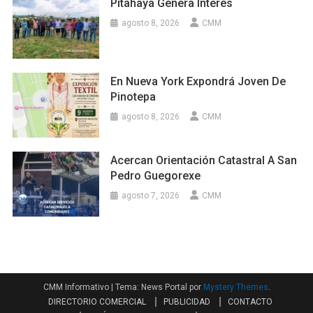
Pitahaya Genera Interés
agosto 8, 2026
CMM
En Nueva York Expondrá Joven De
Pinotepa
agosto 8, 2026
CMM
Acercan Orientación Catastral A San
Pedro Guegorexe
agosto 7, 2026
CMM
CMM Informativo
|
Tema: News Portal por
Mystery Themes
.
DIRECTORIO COMERCIAL
PUBLICIDAD
CONTACTO