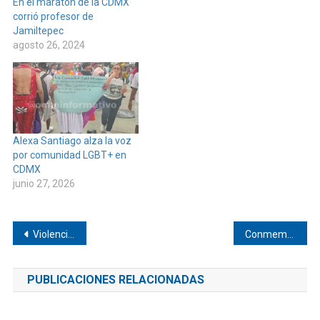
En el maratón de la CDMX
corrió profesor de
Jamiltepec
agosto 26, 2024
Alexa Santiago alza la voz
por comunidad LGBT+ en
CDMX
junio 27, 2026
Navegación
Violencia familiar, el delito con mayor presencia en Pinotepa
Conmemoran el Día Naranja en Mechoacán
de
PUBLICACIONES RELACIONADAS
entradas