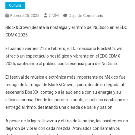
Cultura
CMM
En
Febrero 25, 2025
Deja Un Comentario
Block&Crown
Block&Crown desata la nostalgia y el ritmo del NuDisco en el EDC
Desata
CDMX 2025
La
Nostalgia
El pasado viernes 21 de febrero, el DJ mexicano Block&Crown
Y
ofreció un espectáculo nostálgico y vibrante en el EDC CDMX
El
2025, cautivando al público con la esencia pura del NuDisco.
Ritmo
Del
El festival de música electrónica más importante de México fue
NuDisco
testigo de la magia de Block&Crown, quien, desde su llegada al
En
El
escenario Dos XX, contagió a la audiencia con su energía y su
EDC
icónica sonrisa. Desde los primeros beats, el público capitalino se
CDMX
entregó al ritmo, desatando una oleada de baile y pasión.
2025
A pesar de la ligera llovizna y el frío de la noche, los asistentes no
dejaron de vibrar con cada mezcla. Ataviados con llamativos