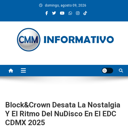
Saltar
domingo, agosto 09, 2026
al
contenido
CMM INFORMATIVO
Noticias de Pinotepa Nacional y la Costa de Oaxaca. Generamos y
producimos la información.
Block&Crown Desata La Nostalgia
Y El Ritmo Del NuDisco En El EDC
CDMX 2025