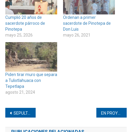
Cumplió 20 años de
Ordenan a primer
sacerdote párroco de
sacerdote de Pinotepa de
Pinotepa
Don Luis
mayo 25, 2026
mayo 26, 2021
Piden tirar muro que separa
a Tulixtlahuaca con
Tepetlapa
agosto 21, 2024
Navegación
SEPULTAN A JÓVENES MÚSICOS DE PINOTEPA
EN PROYECTO DE LA ONUMUJERES PARTICIPÓ FEMINISTA DE PINOTEPA
de
PUBLICACIONES RELACIONADAS