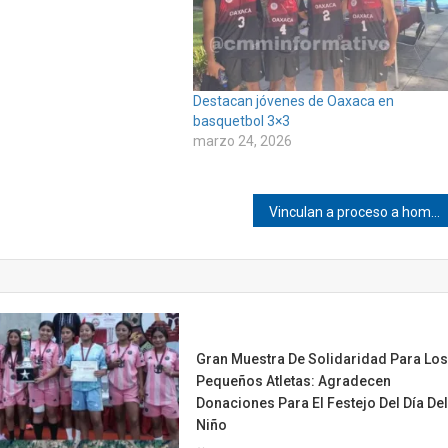
Destacan jóvenes de Oaxaca en
basquetbol 3×3
marzo 24, 2026
Vinculan a proceso a hombre acusado de tentativa de homicidio en San Agustín Chayuco
Gran Muestra De Solidaridad Para Lo
Pequeños Atletas: Agradecen
Donaciones Para El Festejo Del Día De
Niño