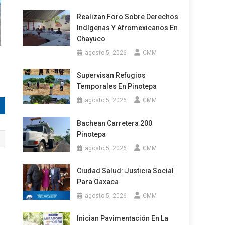
Realizan Foro Sobre Derechos
Indígenas Y Afromexicanos En
Chayuco
agosto 5, 2026
CMM
Supervisan Refugios
Temporales En Pinotepa
agosto 5, 2026
CMM
Bachean Carretera 200
Pinotepa
agosto 5, 2026
CMM
Ciudad Salud: Justicia Social
s
Para Oaxaca
agosto 5, 2026
CMM
l
Inician Pavimentación En La