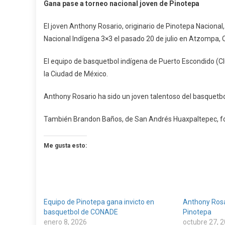
Gana pase a torneo nacional joven de Pinotepa
Pase
A
El joven Anthony Rosario, originario de Pinotepa Naciona
Torneo
Nacional Indígena 3×3 el pasado 20 de julio en Atzompa, 
Nacional
Joven
El equipo de basquetbol indígena de Puerto Escondido (C
De
la Ciudad de México.
Pinotepa
Anthony Rosario ha sido un joven talentoso del basquetb
También Brandon Baños, de San Andrés Huaxpaltepec, fo
Me gusta esto:
Equipo de Pinotepa gana invicto en
Anthony Rosa
basquetbol de CONADE
Pinotepa
enero 8, 2026
octubre 27, 