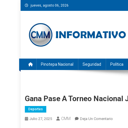
Saltar
jueves, agosto 06, 2026
al
contenido
CMM INFORMATIVO
Noticias de Pinotepa Nacional y la Costa de Oaxaca. Gen
Pinotepa Nacional
Seguridad
Política
Gana Pase A Torneo Nacional 
Deportes
CMM
En
Julio 27, 2025
Deja Un Comentario
Gana