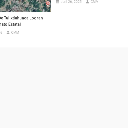
abril 26, 2025
CMM
De Tulixtlahuaca Logran
to Estatal
26
CMM