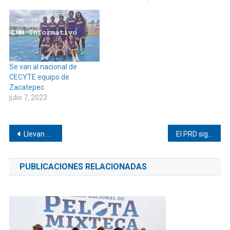
Se van al nacional de
CECYTE equipo de
Zacatepec
julio 7, 2023
Navegación
Llevan a los adultos mayores a Cinépolis de Pinotepa
El PRD sigue vivo, se reúnen dirigentes nacionales
de
PUBLICACIONES RELACIONADAS
entradas