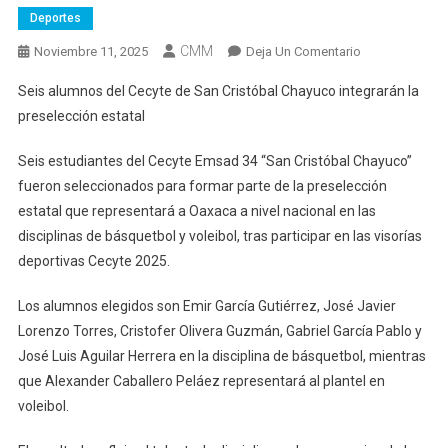
Deportes
CMM
En
Noviembre 11, 2025
Deja Un Comentario
Seis
Seis alumnos del Cecyte de San Cristóbal Chayuco integrarán la
Alumnos
preselección estatal
Del
Cecyte
Seis estudiantes del Cecyte Emsad 34 “San Cristóbal Chayuco”
De
fueron seleccionados para formar parte de la preselección
San
estatal que representará a Oaxaca a nivel nacional en las
Cristóbal
Chayuco
disciplinas de básquetbol y voleibol, tras participar en las visorías
Integrarán
deportivas Cecyte 2025.
La
Preselección
Los alumnos elegidos son Emir García Gutiérrez, José Javier
Estatal
Lorenzo Torres, Cristofer Olivera Guzmán, Gabriel García Pablo y
José Luis Aguilar Herrera en la disciplina de básquetbol, mientras
que Alexander Caballero Peláez representará al plantel en
voleibol.