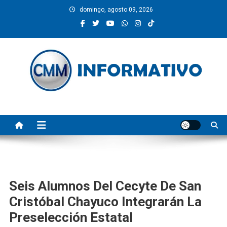
Saltar
domingo, agosto 09, 2026
al
contenido
CMM INFORMATIVO
Noticias de Pinotepa Nacional y la Costa de Oaxaca. Generamos y
producimos la información.
Seis Alumnos Del Cecyte De San
Cristóbal Chayuco Integrarán La
Preselección Estatal