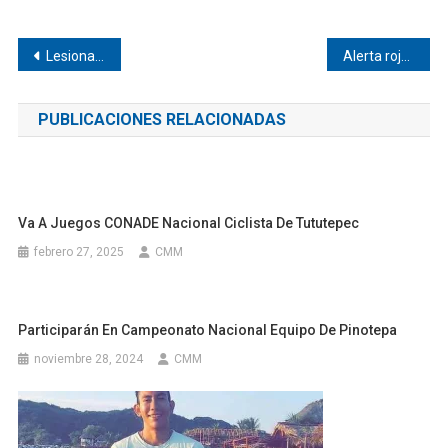
Navegación
Lesionan con arma de fuego a joven en Tapextla
Alerta roja por COVID-19 en Chayuco
de
PUBLICACIONES RELACIONADAS
entradas
Va A Juegos CONADE Nacional Ciclista De Tututepec
febrero 27, 2025
CMM
Participarán En Campeonato Nacional Equipo De Pinotepa
noviembre 28, 2024
CMM