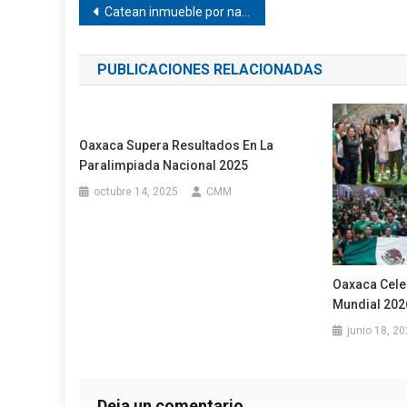
Navegación
Catean inmueble por narc*menudeo en Pinotepa
de
PUBLICACIONES RELACIONADAS
entradas
Oaxaca Supera Resultados En La
Paralimpiada Nacional 2025
octubre 14, 2025
CMM
Oaxaca Celeb
Mundial 202
junio 18, 2
Deja un comentario