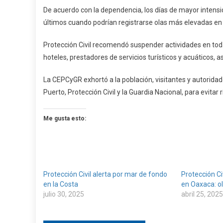
En
De acuerdo con la dependencia, los días de mayor intensi
La
últimos cuando podrían registrarse olas más elevadas en
Costa
De
Protección Civil recomendó suspender actividades en toda
Oaxaca
hoteles, prestadores de servicios turísticos y acuáticos,
La CEPCyGR exhortó a la población, visitantes y autorida
Puerto, Protección Civil y la Guardia Nacional, para evit
Me gusta esto:
Protección Civil alerta por mar de fondo
Protección Ci
en la Costa
en Oaxaca: o
julio 30, 2025
abril 25, 2025