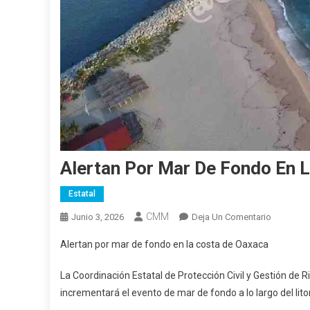
Alertan Por Mar De Fondo En 
Estatal
CMM
En
Junio 3, 2026
Deja Un Comentario
Alertan
Alertan por mar de fondo en la costa de Oaxaca
Por
Mar
La Coordinación Estatal de Protección Civil y Gestión de R
De
incrementará el evento de mar de fondo a lo largo del lito
Fondo