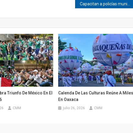
Capacitan a policías municipales de Jicayán
ra Triunfo De México En El
Calenda De Las Culturas Reúne A Mile
6
En Oaxaca
026
CMM
julio 26, 2026
CMM