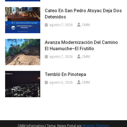
Cateo En San Pedro Atoyac Deja Dos
Detenidos
agosto 7, 2026
CMM
Avanza Modernización Del Camino
El Huamuche–El Frutillo
agosto 7, 2026
CMM
Tembló En Pinotepa
agosto 6, 2026
CMM
CMM Informativo
|
Tema: News Portal por
Mystery Themes
.