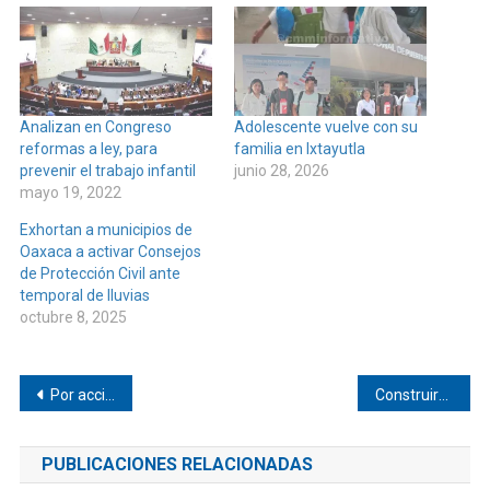
Analizan en Congreso
Adolescente vuelve con su
reformas a ley, para
familia en Ixtayutla
prevenir el trabajo infantil
junio 28, 2026
mayo 19, 2022
Exhortan a municipios de
Oaxaca a activar Consejos
de Protección Civil ante
temporal de lluvias
octubre 8, 2025
Navegación
Por accidente se dispara un hombre en Mechoacán
Construirán cuartel regional en Pinotepa
de
PUBLICACIONES RELACIONADAS
entradas